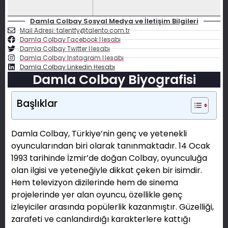
Damla Colbay Sosyal Medya ve İletişim Bilgileri
Mail Adresi: talentfy@talento.com.tr
Damla Colbay Facebook Hesabı
Damla Colbay Twitter Hesabı
Damla Colbay Instagram Hesabı
Damla Colbay Linkedin Hesabı
Damla Colbay Biyografisi
Başlıklar
Damla Colbay, Türkiye’nin genç ve yetenekli
oyuncularından biri olarak tanınmaktadır. 14 Ocak
1993 tarihinde İzmir’de doğan Colbay, oyunculuğa
olan ilgisi ve yeteneğiyle dikkat çeken bir isimdir.
Hem televizyon dizilerinde hem de sinema
projelerinde yer alan oyuncu, özellikle genç
izleyiciler arasında popülerlik kazanmıştır. Güzelliği,
zarafeti ve canlandırdığı karakterlere kattığı