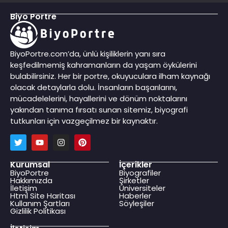
Biyo Portre
BiyoPortre.com’da, ünlü kişiliklerin yanı sıra
keşfedilmemiş kahramanların da yaşam öykülerini
bulabilirsiniz. Her bir portre, okuyuculara ilham kaynağı
olacak detaylarla dolu. İnsanların başarılarını,
mücadelelerini, hayallerini ve dönüm noktalarını
yakından tanıma fırsatı sunan sitemiz, biyografi
tutkunları için vazgeçilmez bir kaynaktır.
Kurumsal
İçerikler
BiyoPortre
Biyografiler
Hakkımızda
Şirketler
İletişim
Üniversiteler
Html Site Haritası
Haberler
Kullanım Şartları
Söyleşiler
Gizlilik Politikası