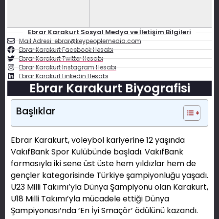
Ebrar Karakurt Sosyal Medya ve İletişim Bilgileri
Mail Adresi: ebrar@keypeoplemedia.com
Ebrar Karakurt Facebook Hesabı
Ebrar Karakurt Twitter Hesabı
Ebrar Karakurt Instagram Hesabı
Ebrar Karakurt Linkedin Hesabı
Ebrar Karakurt Biyografisi
Başlıklar
Ebrar Karakurt, voleybol kariyerine 12 yaşında
VakıfBank Spor Kulübünde başladı. VakıfBank
formasıyla iki sene üst üste hem yıldızlar hem de
gençler kategorisinde Türkiye şampiyonluğu yaşadı.
U23 Milli Takımı’yla Dünya Şampiyonu olan Karakurt,
U18 Milli Takımı’yla mücadele ettiği Dünya
Şampiyonası’nda ‘En İyi Smaçör’ ödülünü kazandı.