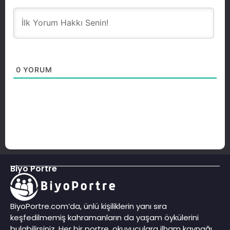
0
YORUM
Biyo Portre
BiyoPortre.com’da, ünlü kişiliklerin yanı sıra
keşfedilmemiş kahramanların da yaşam öykülerini
bulabilirsiniz. Her bir portre, okuyuculara ilham kaynağı