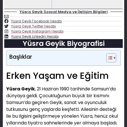
Yüsra Geyik Sosyal Medya ve İletişim Bilgileri
Yüsra Geyik Facebook Hesabı
Yüsra Geyik Twitter Hesabı
Yüsra Geyik Instagram Hesabı
Yüsra Geyik Linkedin Hesabı
Yüsra Geyik Biyografisi
Başlıklar
Erken Yaşam ve Eğitim
Yüsra Geyik
, 21 Haziran 1990 tarihinde Samsun’da
dünyaya geldi. Çocukluğunun büyük bir kısmını
Samsun’da geçiren Geyik, sanat ve oyunculuk
tutkusunu genç yaşlarda keşfetti. Ailesinin desteği
ile bu ilgisini geliştirmeye yönelen Yüsra, henüz okul
yıllarında tiyatro sahnelerinde yer almaya başladı.