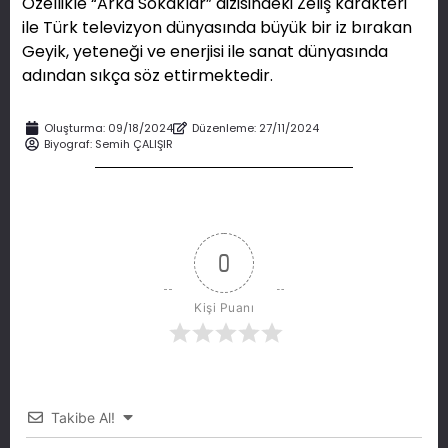
Özellikle “Arka Sokaklar” dizisindeki Zeliş karakteri
ile Türk televizyon dünyasında büyük bir iz bırakan
Geyik, yeteneği ve enerjisi ile sanat dünyasında
adından sıkça söz ettirmektedir.
Oluşturma:
09/18/2024
Düzenleme: 27/11/2024
Biyograf:
Semih ÇALIŞIR
0
Kişi Puanı
Takibe Al!