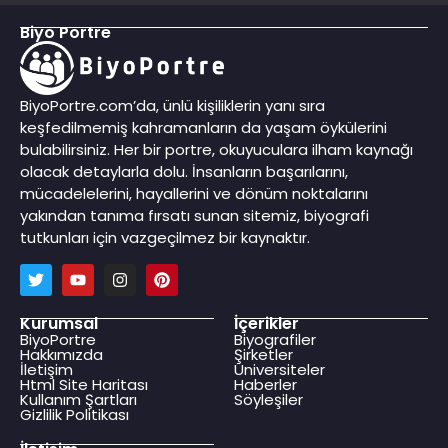
Biyo Portre
BiyoPortre.com’da, ünlü kişiliklerin yanı sıra
keşfedilmemiş kahramanların da yaşam öykülerini
bulabilirsiniz. Her bir portre, okuyuculara ilham kaynağı
olacak detaylarla dolu. İnsanların başarılarını,
mücadelelerini, hayallerini ve dönüm noktalarını
yakından tanıma fırsatı sunan sitemiz, biyografi
tutkunları için vazgeçilmez bir kaynaktır.
Kurumsal
İçerikler
BiyoPortre
Biyografiler
Hakkımızda
Şirketler
İletişim
Üniversiteler
Html Site Haritası
Haberler
Kullanım Şartları
Söyleşiler
Gizlilik Politikası