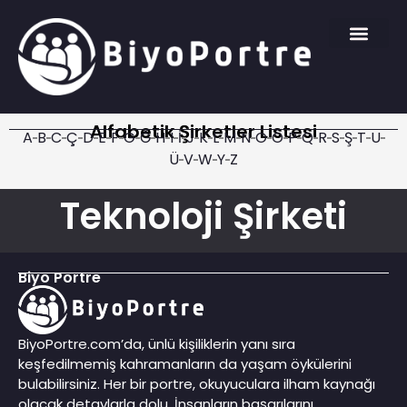
Alfabetik Şirketler Listesi
A
B
C
Ç
D
E
F
G
Ğ
H
I
İ
J
K
L
M
N
O
Ö
P
Q
R
S
Ş
T
U
Ü
V
W
Y
Z
Teknoloji Şirketi
Biyo Portre
BiyoPortre.com’da, ünlü kişiliklerin yanı sıra
keşfedilmemiş kahramanların da yaşam öykülerini
bulabilirsiniz. Her bir portre, okuyuculara ilham kaynağı
olacak detaylarla dolu. İnsanların başarılarını,