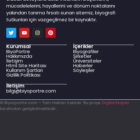
mücadelelerini, hayallerini ve dönüm noktalarını
yakından tanıma fırsatı sunan sitemiz, biyografi
tutkunları için vazgeçilmez bir kaynaktır.
Kurumsal
İçerikler
BiyoPortre
Biyografiler
Hakkımızda
Şirketler
İletişim
Üniversiteler
Html Site Haritası
Haberler
Kullanım Şartları
Söyleşiler
Gizlilik Politikası
İletişim
bilgi@biyoportre.com
© Biyorportre.com – Tüm Hakları Saklıdır. Bu proje,
Digital Eksper
tarafından geliştirilmektedir..