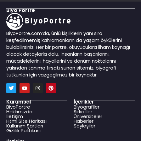
Biyo Portre
BiyoPortre.com’da, ünlü kişiliklerin yanı sıra
keşfedilmemiş kahramanların da yaşam öykülerini
bulabilirsiniz. Her bir portre, okuyuculara ilham kaynağı
olacak detaylarla dolu. İnsanların başarılarını,
mücadelelerini, hayallerini ve dönüm noktalarını
yakından tanıma fırsatı sunan sitemiz, biyografi
tutkunları için vazgeçilmez bir kaynaktır.
Kurumsal
İçerikler
BiyoPortre
Biyografiler
Hakkımızda
Şirketler
İletişim
Üniversiteler
Html Site Haritası
Haberler
Kullanım Şartları
Söyleşiler
Gizlilik Politikası