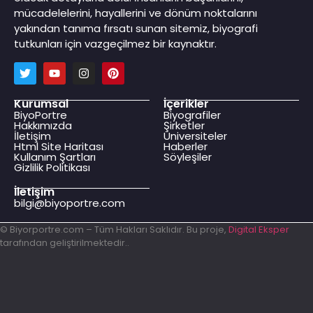
mücadelelerini, hayallerini ve dönüm noktalarını
yakından tanıma fırsatı sunan sitemiz, biyografi
tutkunları için vazgeçilmez bir kaynaktır.
Kurumsal
İçerikler
BiyoPortre
Biyografiler
Hakkımızda
Şirketler
İletişim
Üniversiteler
Html Site Haritası
Haberler
Kullanım Şartları
Söyleşiler
Gizlilik Politikası
İletişim
bilgi@biyoportre.com
© Biyorportre.com – Tüm Hakları Saklıdır. Bu proje,
Digital Eksper
tarafından geliştirilmektedir..