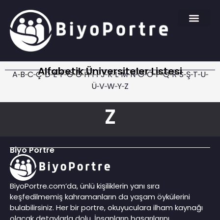
Alfabetik Üniversiteler Listesi
A
B
C
Ç
D
E
F
G
Ğ
H
I
İ
J
K
L
M
N
O
Ö
P
Q
R
S
Ş
T
U
Ü
V
W
Y
Z
Z
Biyo Portre
BiyoPortre.com’da, ünlü kişiliklerin yanı sıra
keşfedilmemiş kahramanların da yaşam öykülerini
bulabilirsiniz. Her bir portre, okuyuculara ilham kaynağı
olacak detaylarla dolu. İnsanların başarılarını,