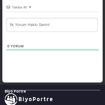
Takibe Al!
0
YORUM
Biyo Portre