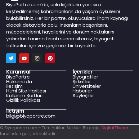
BiyoPortre.com’da, ünlü kişiliklerin yanı sıra
keşfedilmemiş kahramanların da yaşam öykülerini
bulabilirsiniz. Her bir portre, okuyuculara ilham kaynağı
olacak detaylarla dolu. İnsanların başarılarını,
mücadelelerini, hayallerini ve dönüm noktalarını
yakından tanıma fırsatı sunan sitemiz, biyografi
tutkunları için vazgeçilmez bir kaynaktır.
Kurumsal
İçerikler
BiyoPortre
Biyografiler
Hakkımızda
Şirketler
İletişim
Üniversiteler
Html Site Haritası
Haberler
Kullanım Şartları
Söyleşiler
Gizlilik Politikası
İletişim
bilgi@biyoportre.com
© Biyorportre.com – Tüm Hakları Saklıdır. Bu proje,
Digital Eksper
tarafından geliştirilmektedir..