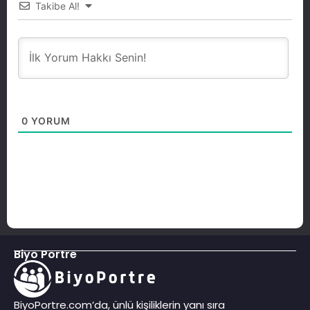
Takibe Al!
0
YORUM
Biyo Portre
BiyoPortre.com’da, ünlü kişiliklerin yanı sıra