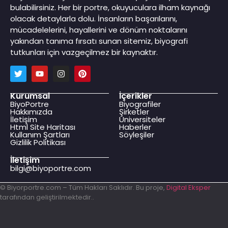
bulabilirsiniz. Her bir portre, okuyuculara ilham kaynağı
olacak detaylarla dolu. İnsanların başarılarını,
mücadelelerini, hayallerini ve dönüm noktalarını
yakından tanıma fırsatı sunan sitemiz, biyografi
tutkunları için vazgeçilmez bir kaynaktır.
Kurumsal
İçerikler
BiyoPortre
Biyografiler
Hakkımızda
Şirketler
İletişim
Üniversiteler
Html Site Haritası
Haberler
Kullanım Şartları
Söyleşiler
Gizlilik Politikası
İletişim
bilgi@biyoportre.com
© Biyorportre.com – Tüm Hakları Saklıdır. Bu proje,
Digital Eksper
tarafından geliştirilmektedir..