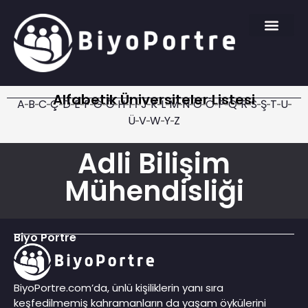
Alfabetik Üniversiteler Listesi
A
B
C
Ç
D
E
F
G
Ğ
H
I
İ
J
K
L
M
N
O
Ö
P
Q
R
S
Ş
T
U
Ü
V
W
Y
Z
Adli Bilişim
Mühendisliği
Biyo Portre
BiyoPortre.com’da, ünlü kişiliklerin yanı sıra
keşfedilmemiş kahramanların da yaşam öykülerini