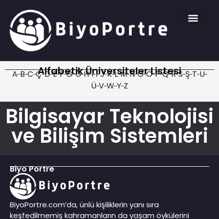
Alfabetik Üniversiteler Listesi
A
B
C
Ç
D
E
F
G
Ğ
H
I
İ
J
K
L
M
N
O
Ö
P
Q
R
S
Ş
T
U
Ü
V
W
Y
Z
Bilgisayar Teknolojisi
ve Bilişim Sistemleri
Biyo Portre
BiyoPortre.com’da, ünlü kişiliklerin yanı sıra
keşfedilmemiş kahramanların da yaşam öykülerini