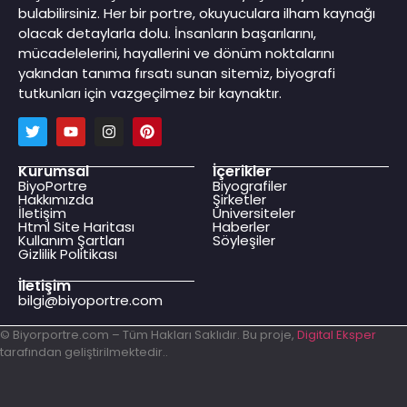
bulabilirsiniz. Her bir portre, okuyuculara ilham kaynağı
olacak detaylarla dolu. İnsanların başarılarını,
mücadelelerini, hayallerini ve dönüm noktalarını
yakından tanıma fırsatı sunan sitemiz, biyografi
tutkunları için vazgeçilmez bir kaynaktır.
Kurumsal
İçerikler
BiyoPortre
Biyografiler
Hakkımızda
Şirketler
İletişim
Üniversiteler
Html Site Haritası
Haberler
Kullanım Şartları
Söyleşiler
Gizlilik Politikası
İletişim
bilgi@biyoportre.com
© Biyorportre.com – Tüm Hakları Saklıdır. Bu proje,
Digital Eksper
tarafından geliştirilmektedir..