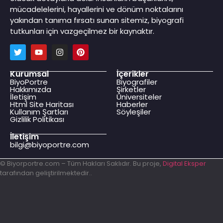
mücadelelerini, hayallerini ve dönüm noktalarını
yakından tanıma fırsatı sunan sitemiz, biyografi
tutkunları için vazgeçilmez bir kaynaktır.
Kurumsal
İçerikler
BiyoPortre
Biyografiler
Hakkımızda
Şirketler
İletişim
Üniversiteler
Html Site Haritası
Haberler
Kullanım Şartları
Söyleşiler
Gizlilik Politikası
İletişim
bilgi@biyoportre.com
© Biyorportre.com – Tüm Hakları Saklıdır. Bu proje,
Digital Eksper
tarafından geliştirilmektedir..