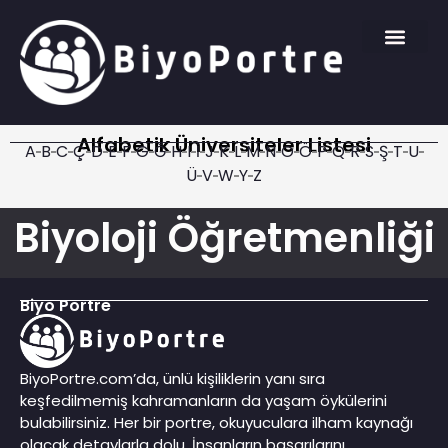
Alfabetik Üniversiteler Listesi
A
B
C
Ç
D
E
F
G
Ğ
H
I
İ
J
K
L
M
N
O
Ö
P
Q
R
S
Ş
T
U
Ü
V
W
Y
Z
Biyoloji Öğretmenliği
Biyo Portre
BiyoPortre.com’da, ünlü kişiliklerin yanı sıra
keşfedilmemiş kahramanların da yaşam öykülerini
bulabilirsiniz. Her bir portre, okuyuculara ilham kaynağı
olacak detaylarla dolu. İnsanların başarılarını,