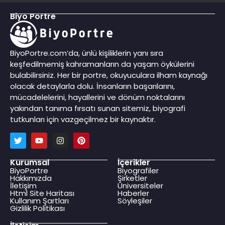
Biyo Portre
BiyoPortre.com’da, ünlü kişiliklerin yanı sıra
keşfedilmemiş kahramanların da yaşam öykülerini
bulabilirsiniz. Her bir portre, okuyuculara ilham kaynağı
olacak detaylarla dolu. İnsanların başarılarını,
mücadelelerini, hayallerini ve dönüm noktalarını
yakından tanıma fırsatı sunan sitemiz, biyografi
tutkunları için vazgeçilmez bir kaynaktır.
Kurumsal
İçerikler
BiyoPortre
Biyografiler
Hakkımızda
Şirketler
İletişim
Üniversiteler
Html Site Haritası
Haberler
Kullanım Şartları
Söyleşiler
Gizlilik Politikası