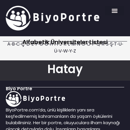
Alfabetik Üniversiteler Listesi
A
B
C
Ç
D
E
F
G
Ğ
H
I
İ
J
K
L
M
N
O
Ö
P
Q
R
S
Ş
T
U
Ü
V
W
Y
Z
Hatay
Biyo Portre
BiyoPortre.com’da, ünlü kişiliklerin yanı sıra
keşfedilmemiş kahramanların da yaşam öykülerini
bulabilirsiniz. Her bir portre, okuyuculara ilham kaynağı
olacak detaylarla dolu. İnsanların başarılarını,