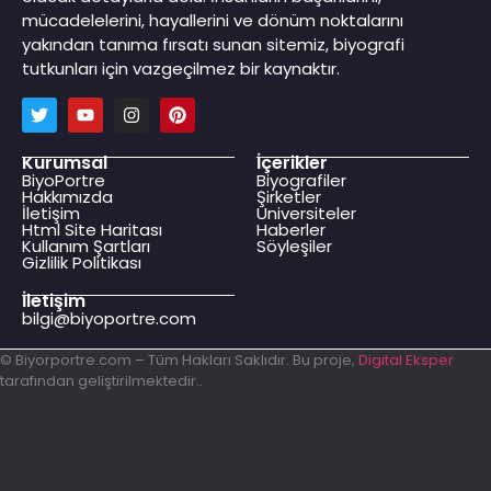
mücadelelerini, hayallerini ve dönüm noktalarını
yakından tanıma fırsatı sunan sitemiz, biyografi
tutkunları için vazgeçilmez bir kaynaktır.
Kurumsal
İçerikler
BiyoPortre
Biyografiler
Hakkımızda
Şirketler
İletişim
Üniversiteler
Html Site Haritası
Haberler
Kullanım Şartları
Söyleşiler
Gizlilik Politikası
İletişim
bilgi@biyoportre.com
© Biyorportre.com – Tüm Hakları Saklıdır. Bu proje,
Digital Eksper
tarafından geliştirilmektedir..