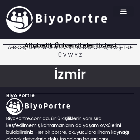
Alfabetik Üniversiteler Listesi
A
B
C
Ç
D
E
F
G
Ğ
H
I
İ
J
K
L
M
N
O
Ö
P
Q
R
S
Ş
T
U
Ü
V
W
Y
Z
İzmir
Biyo Portre
BiyoPortre.com’da, ünlü kişiliklerin yanı sıra
keşfedilmemiş kahramanların da yaşam öykülerini
bulabilirsiniz. Her bir portre, okuyuculara ilham kaynağı
olacak detaylarla dolu. İnsanların başarılarını,