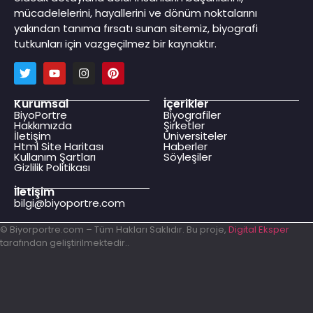
mücadelelerini, hayallerini ve dönüm noktalarını
yakından tanıma fırsatı sunan sitemiz, biyografi
tutkunları için vazgeçilmez bir kaynaktır.
Kurumsal
İçerikler
BiyoPortre
Biyografiler
Hakkımızda
Şirketler
İletişim
Üniversiteler
Html Site Haritası
Haberler
Kullanım Şartları
Söyleşiler
Gizlilik Politikası
İletişim
bilgi@biyoportre.com
© Biyorportre.com – Tüm Hakları Saklıdır. Bu proje,
Digital Eksper
tarafından geliştirilmektedir..