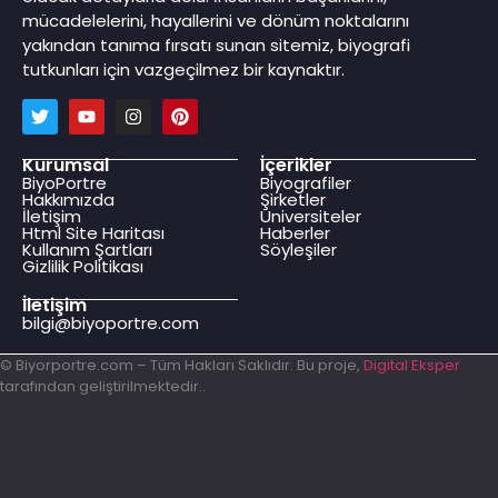
mücadelelerini, hayallerini ve dönüm noktalarını
yakından tanıma fırsatı sunan sitemiz, biyografi
tutkunları için vazgeçilmez bir kaynaktır.
Kurumsal
İçerikler
BiyoPortre
Biyografiler
Hakkımızda
Şirketler
İletişim
Üniversiteler
Html Site Haritası
Haberler
Kullanım Şartları
Söyleşiler
Gizlilik Politikası
İletişim
bilgi@biyoportre.com
© Biyorportre.com – Tüm Hakları Saklıdır. Bu proje,
Digital Eksper
tarafından geliştirilmektedir..