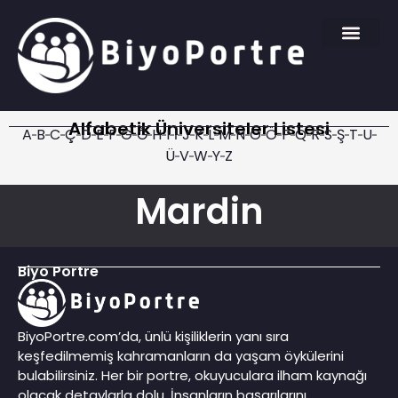
Alfabetik Üniversiteler Listesi
A
B
C
Ç
D
E
F
G
Ğ
H
I
İ
J
K
L
M
N
O
Ö
P
Q
R
S
Ş
T
U
Ü
V
W
Y
Z
Mardin
Biyo Portre
BiyoPortre.com’da, ünlü kişiliklerin yanı sıra
keşfedilmemiş kahramanların da yaşam öykülerini
bulabilirsiniz. Her bir portre, okuyuculara ilham kaynağı
olacak detaylarla dolu. İnsanların başarılarını,