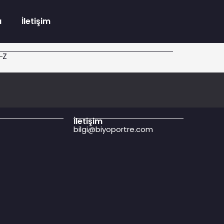
a
İletişim
Z
İletişim
bilgi@biyoportre.com