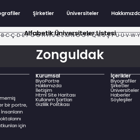
ografiler
Şirketler
Üniversiteler
Hakkımızd
Alfabetik Üniversiteler Listesi
B
C
Ç
D
E
F
G
Ğ
H
I
İ
J
K
L
M
N
O
Ö
P
Q
R
S
Ş
T
U
Ü
V
W
Y
Zonguldak
Kurumsal
İçerikler
BiyoPortre
Biyografiler
Hakkımızda
Şirketler
İletişim
Üniversiteler
Html Site Haritası
Haberler
dilmemiş
Kullanım Şartları
Söyleşiler
Gizlilik Politikası
r bir portre,
İnsanların
oktalarını
kunları için