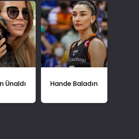
n Ünaldı
Hande Baladın