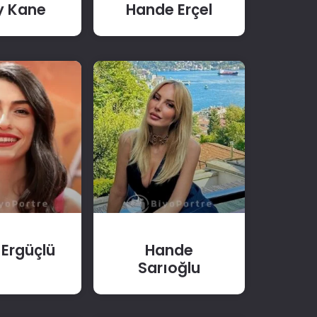
y Kane
Hande Erçel
 Ergüçlü
Hande
Sarıoğlu