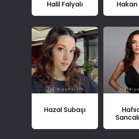
Halil Falyalı
Hakan 
Hazal Subaşı
Hafs
Sancak