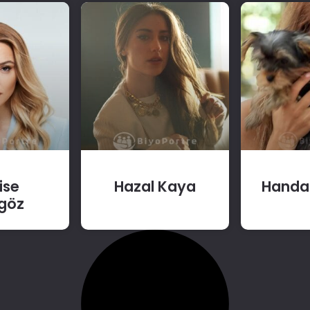
ise
Hazal Kaya
Handa
göz