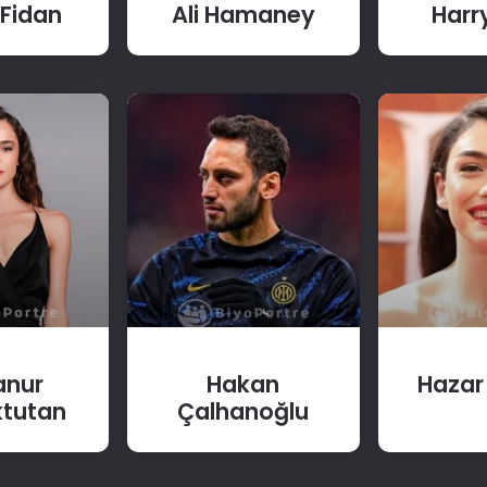
Fidan
Ali Hamaney
Harr
anur
Hakan
Hazar
tutan
Çalhanoğlu