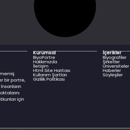
Kurumsal
İçerikler
BiyoPortre
Biyografiler
Hakkımızda
Şirketler
İletişim
Üniversiteler
Html Site Haritası
Haberler
dilmemiş
Kullanım Şartları
Söyleşiler
Gizlilik Politikası
r bir portre,
İnsanların
oktalarını
kunları için