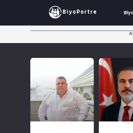
Biy
A