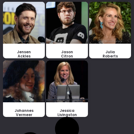
Jensen
Jason
Julia
Ackles
Citron
Roberts
Johannes
Jessica
Vermeer
Livingston