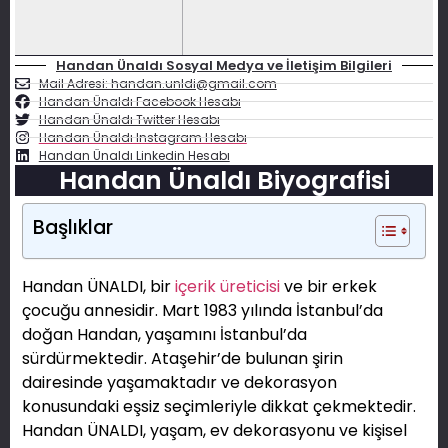
Handan Ünaldı Sosyal Medya ve İletişim Bilgileri
Mail Adresi: handan.unldi@gmail.com
Handan Ünaldı Facebook Hesabı
Handan Ünaldı Twitter Hesabı
Handan Ünaldı Instagram Hesabı
Handan Ünaldı Linkedin Hesabı
Handan Ünaldı Biyografisi
Başlıklar
Handan ÜNALDI, bir
içerik üreticisi
ve bir erkek
çocuğu annesidir. Mart 1983 yılında İstanbul’da
doğan Handan, yaşamını İstanbul’da
sürdürmektedir. Ataşehir’de bulunan şirin
dairesinde yaşamaktadır ve dekorasyon
konusundaki eşsiz seçimleriyle dikkat çekmektedir.
Handan ÜNALDI, yaşam, ev dekorasyonu ve kişisel