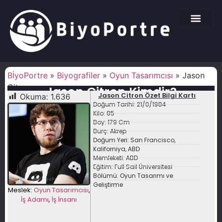
BİyoPortre
»
Biyografiler
»
Oyun Tasarımcısı
»
Jason
Citron
Jason Citron Kimdir?
Jason Citron Özet Bilgi Kartı
Okuma:
1.636
Doğum Tarihi: 21/0/1984
Kilo: 85
Boy: 179 Cm
Burç: Akrep
Doğum Yeri: San Francisco,
Kaliforniya, ABD
Memleketi: ABD
Eğitim: Full Sail Üniversitesi
Bölümü: Oyun Tasarımı ve
Geliştirme
Meslek:
Oyun Tasarımcısı
,
İş Adamı
,
İş İnsanı