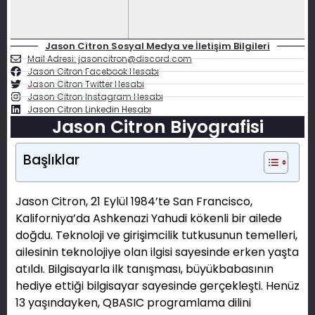
Jason Citron Sosyal Medya ve İletişim Bilgileri
Mail Adresi: jasoncitron@discord.com
Jason Citron Facebook Hesabı
Jason Citron Twitter Hesabı
Jason Citron Instagram Hesabı
Jason Citron Linkedin Hesabı
Jason Citron Biyografisi
Başlıklar
Jason Citron, 21 Eylül 1984’te San Francisco,
Kaliforniya’da Ashkenazi Yahudi kökenli bir ailede
doğdu. Teknoloji ve girişimcilik tutkusunun temelleri,
ailesinin teknolojiye olan ilgisi sayesinde erken yaşta
atıldı. Bilgisayarla ilk tanışması, büyükbabasının
hediye ettiği bilgisayar sayesinde gerçekleşti. Henüz
13 yaşındayken, QBASIC programlama dilini