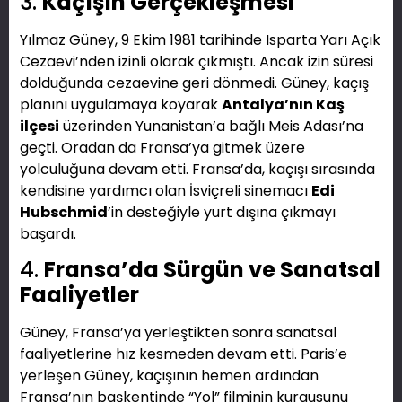
3.
Kaçışın Gerçekleşmesi
Yılmaz Güney, 9 Ekim 1981 tarihinde Isparta Yarı Açık
Cezaevi’nden izinli olarak çıkmıştı. Ancak izin süresi
dolduğunda cezaevine geri dönmedi. Güney, kaçış
planını uygulamaya koyarak
Antalya’nın Kaş
ilçesi
üzerinden Yunanistan’a bağlı Meis Adası’na
geçti. Oradan da Fransa’ya gitmek üzere
yolculuğuna devam etti. Fransa’da, kaçışı sırasında
kendisine yardımcı olan İsviçreli sinemacı
Edi
Hubschmid
’in desteğiyle yurt dışına çıkmayı
başardı.
4.
Fransa’da Sürgün ve Sanatsal
Faaliyetler
Güney, Fransa’ya yerleştikten sonra sanatsal
faaliyetlerine hız kesmeden devam etti. Paris’e
yerleşen Güney, kaçışının hemen ardından
Fransa’nın başkentinde “Yol” filminin kurgusunu