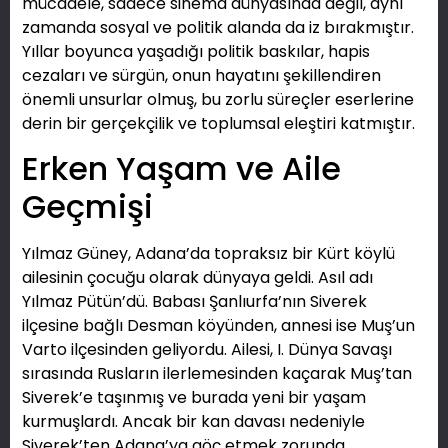
mücadele, sadece sinema dünyasında değil, aynı
zamanda sosyal ve politik alanda da iz bırakmıştır.
Yıllar boyunca yaşadığı politik baskılar, hapis
cezaları ve sürgün, onun hayatını şekillendiren
önemli unsurlar olmuş, bu zorlu süreçler eserlerine
derin bir gerçekçilik ve toplumsal eleştiri katmıştır.
Erken Yaşam ve Aile
Geçmişi
Yılmaz Güney, Adana’da topraksız bir Kürt köylü
ailesinin çocuğu olarak dünyaya geldi. Asıl adı
Yılmaz Pütün’dü. Babası Şanlıurfa’nın Siverek
ilçesine bağlı Desman köyünden, annesi ise Muş’un
Varto ilçesinden geliyordu. Ailesi, I. Dünya Savaşı
sırasında Rusların ilerlemesinden kaçarak Muş’tan
Siverek’e taşınmış ve burada yeni bir yaşam
kurmuşlardı. Ancak bir kan davası nedeniyle
Siverek’ten Adana’ya göç etmek zorunda