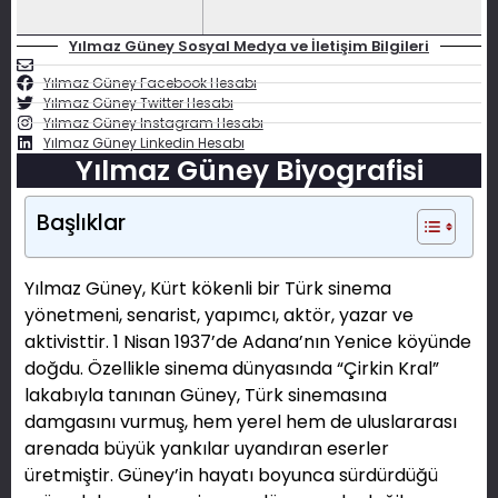
Yılmaz Güney Sosyal Medya ve İletişim Bilgileri
Yılmaz Güney Facebook Hesabı
Yılmaz Güney Twitter Hesabı
Yılmaz Güney Instagram Hesabı
Yılmaz Güney Linkedin Hesabı
Yılmaz Güney Biyografisi
Başlıklar
Yılmaz Güney, Kürt kökenli bir Türk sinema
yönetmeni, senarist, yapımcı, aktör, yazar ve
aktivisttir. 1 Nisan 1937’de Adana’nın Yenice köyünde
doğdu. Özellikle sinema dünyasında “Çirkin Kral”
lakabıyla tanınan Güney, Türk sinemasına
damgasını vurmuş, hem yerel hem de uluslararası
arenada büyük yankılar uyandıran eserler
üretmiştir. Güney’in hayatı boyunca sürdürdüğü