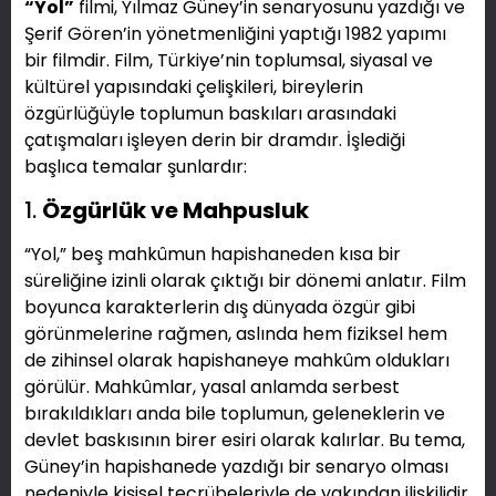
“Yol”
filmi, Yılmaz Güney’in senaryosunu yazdığı ve
Şerif Gören’in yönetmenliğini yaptığı 1982 yapımı
bir filmdir. Film, Türkiye’nin toplumsal, siyasal ve
kültürel yapısındaki çelişkileri, bireylerin
özgürlüğüyle toplumun baskıları arasındaki
çatışmaları işleyen derin bir dramdır. İşlediği
başlıca temalar şunlardır:
1.
Özgürlük ve Mahpusluk
“Yol,” beş mahkûmun hapishaneden kısa bir
süreliğine izinli olarak çıktığı bir dönemi anlatır. Film
boyunca karakterlerin dış dünyada özgür gibi
görünmelerine rağmen, aslında hem fiziksel hem
de zihinsel olarak hapishaneye mahkûm oldukları
görülür. Mahkûmlar, yasal anlamda serbest
bırakıldıkları anda bile toplumun, geleneklerin ve
devlet baskısının birer esiri olarak kalırlar. Bu tema,
Güney’in hapishanede yazdığı bir senaryo olması
nedeniyle kişisel tecrübeleriyle de yakından ilişkilidir.