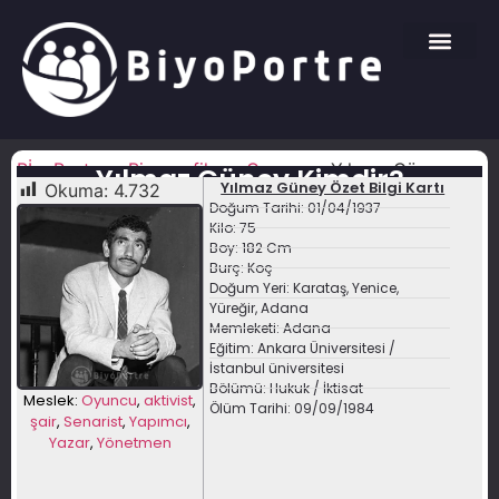
BİyoPortre
»
Biyografiler
»
Oyuncu
»
Yılmaz Güney
Yılmaz Güney Kimdir?
Yılmaz Güney Özet Bilgi Kartı
Okuma:
4.732
Doğum Tarihi: 01/04/1937
Kilo: 75
Boy: 182 Cm
Burç: Koç
Doğum Yeri: Karataş, Yenice,
Yüreğir, Adana
Memleketi: Adana
Eğitim: Ankara Üniversitesi /
İstanbul üniversitesi
Bölümü: Hukuk / İktisat
Meslek:
Oyuncu
,
aktivist
,
Ölüm Tarihi: 09/09/1984
şair
,
Senarist
,
Yapımcı
,
Yazar
,
Yönetmen