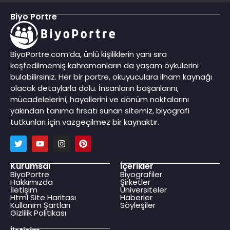
Biyo Portre
BiyoPortre.com’da, ünlü kişiliklerin yanı sıra
keşfedilmemiş kahramanların da yaşam öykülerini
bulabilirsiniz. Her bir portre, okuyuculara ilham kaynağı
olacak detaylarla dolu. İnsanların başarılarını,
mücadelelerini, hayallerini ve dönüm noktalarını
yakından tanıma fırsatı sunan sitemiz, biyografi
tutkunları için vazgeçilmez bir kaynaktır.
Kurumsal
İçerikler
BiyoPortre
Biyografiler
Hakkımızda
Şirketler
İletişim
Üniversiteler
Html Site Haritası
Haberler
Kullanım Şartları
Söyleşiler
Gizlilik Politikası