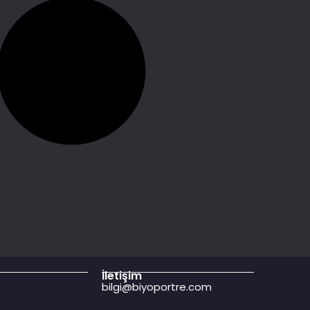
İletişim
bilgi@biyoportre.com