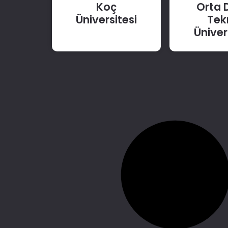
Koç
Orta 
Üniversitesi
Tek
Üniver