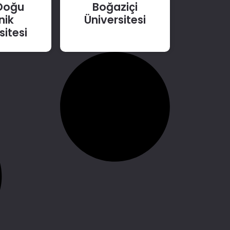
Doğu
Boğaziçi
nik
Üniversitesi
sitesi