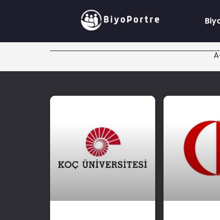
Biy
A