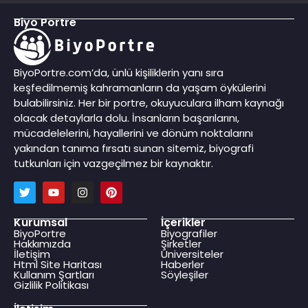
Biyo Portre
BiyoPortre.com’da, ünlü kişiliklerin yanı sıra
keşfedilmemiş kahramanların da yaşam öykülerini
bulabilirsiniz. Her bir portre, okuyuculara ilham kaynağı
olacak detaylarla dolu. İnsanların başarılarını,
mücadelelerini, hayallerini ve dönüm noktalarını
yakından tanıma fırsatı sunan sitemiz, biyografi
tutkunları için vazgeçilmez bir kaynaktır.
Kurumsal
İçerikler
BiyoPortre
Biyografiler
Hakkımızda
Şirketler
İletişim
Üniversiteler
Html Site Haritası
Haberler
Kullanım Şartları
Söyleşiler
Gizlilik Politikası