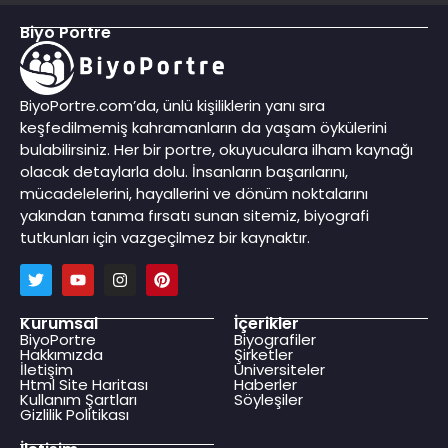
Biyo Portre
BiyoPortre.com’da, ünlü kişiliklerin yanı sıra
keşfedilmemiş kahramanların da yaşam öykülerini
bulabilirsiniz. Her bir portre, okuyuculara ilham kaynağı
olacak detaylarla dolu. İnsanların başarılarını,
mücadelelerini, hayallerini ve dönüm noktalarını
yakından tanıma fırsatı sunan sitemiz, biyografi
tutkunları için vazgeçilmez bir kaynaktır.
Kurumsal
İçerikler
BiyoPortre
Biyografiler
Hakkımızda
Şirketler
İletişim
Üniversiteler
Html Site Haritası
Haberler
Kullanım Şartları
Söyleşiler
Gizlilik Politikası