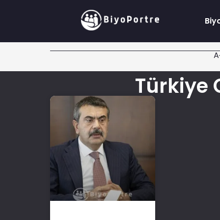
Biy
A
Türkiye 