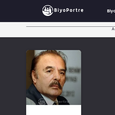
Biy
A