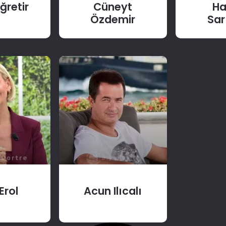
retir
Cüneyt
H
Özdemir
Sar
Erol
Acun Ilıcalı