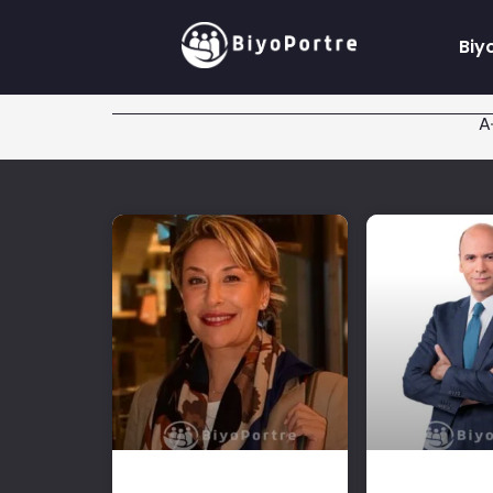
Biy
A