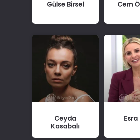
Gülse Birsel
Cem Öğ
Ceyda
Esra 
Kasabalı