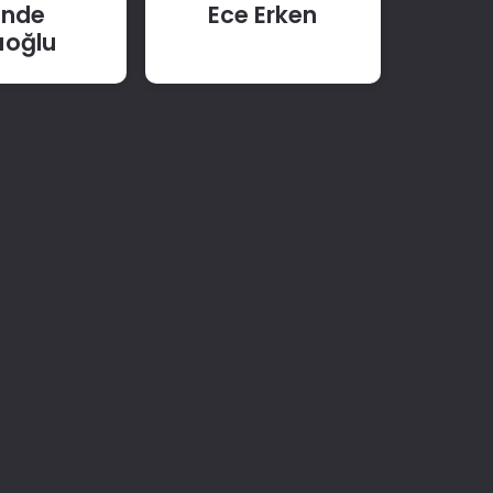
ande
Ece Erken
ıoğlu