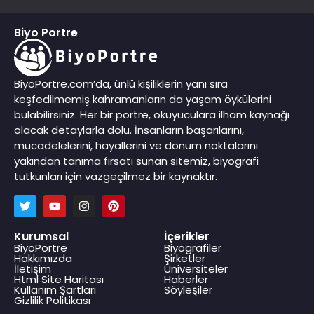
Biyo Portre
BiyoPortre.com’da, ünlü kişiliklerin yanı sıra
keşfedilmemiş kahramanların da yaşam öykülerini
bulabilirsiniz. Her bir portre, okuyuculara ilham kaynağı
olacak detaylarla dolu. İnsanların başarılarını,
mücadelelerini, hayallerini ve dönüm noktalarını
yakından tanıma fırsatı sunan sitemiz, biyografi
tutkunları için vazgeçilmez bir kaynaktır.
Kurumsal
İçerikler
BiyoPortre
Biyografiler
Hakkımızda
Şirketler
İletişim
Üniversiteler
Html Site Haritası
Haberler
Kullanım Şartları
Söyleşiler
Gizlilik Politikası